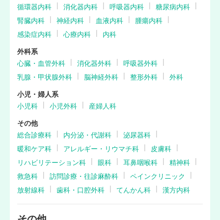
循環器内科
消化器内科
呼吸器内科
糖尿病内科
腎臓内科
神経内科
血液内科
腫瘍内科
感染症内科
心療内科
内科
外科系
心臓・血管外科
消化器外科
呼吸器外科
乳腺・甲状腺外科
脳神経外科
整形外科
外科
小児・婦人系
小児科
小児外科
産婦人科
その他
総合診療科
内分泌・代謝科
泌尿器科
暖和ケア科
アレルギー・リウマチ科
皮膚科
リハビリテーション科
眼科
耳鼻咽喉科
精神科
救急科
訪問診療・往診麻酔科
ペインクリニック
放射線科
歯科・口腔外科
てんかん科
漢方内科
その他