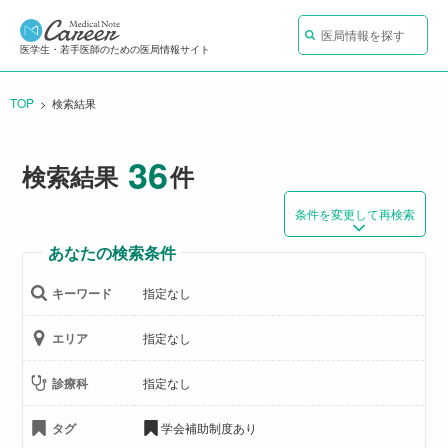
医局情報を探す
医学生・若手医師のための医局情報サイト
TOP
CURRENT:
検索結果
36
検索結果
件
条件を変更して再検索
あなたの検索条件
キーワード
指定なし
エリア
指定なし
診療科
指定なし
タグ
学会補助制度あり