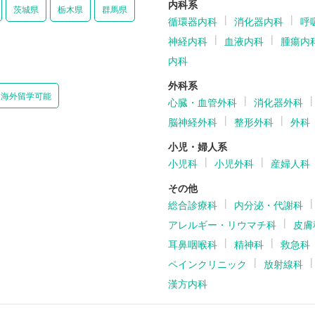
内科系
茨城県
栃木県
群馬県
循環器内科
消化器内科
呼
神経内科
血液内科
腫瘍内
内科
外科系
海外留学可能
心臓・血管外科
消化器外科
脳神経外科
整形外科
外科
小児・婦人系
小児科
小児外科
産婦人科
その他
総合診療科
内分泌・代謝科
アレルギー・リウマチ科
皮膚
耳鼻咽喉科
精神科
救急科
ペインクリニック
放射線科
漢方内科