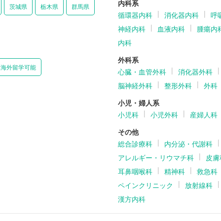
内科系
茨城県
栃木県
群馬県
循環器内科
消化器内科
呼
神経内科
血液内科
腫瘍内
内科
外科系
海外留学可能
心臓・血管外科
消化器外科
脳神経外科
整形外科
外科
小児・婦人系
小児科
小児外科
産婦人科
その他
総合診療科
内分泌・代謝科
アレルギー・リウマチ科
皮膚
耳鼻咽喉科
精神科
救急科
ペインクリニック
放射線科
漢方内科