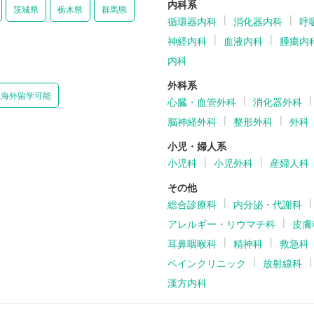
内科系
茨城県
栃木県
群馬県
循環器内科
消化器内科
呼
神経内科
血液内科
腫瘍内
内科
外科系
海外留学可能
心臓・血管外科
消化器外科
脳神経外科
整形外科
外科
小児・婦人系
小児科
小児外科
産婦人科
その他
総合診療科
内分泌・代謝科
アレルギー・リウマチ科
皮膚
耳鼻咽喉科
精神科
救急科
ペインクリニック
放射線科
漢方内科