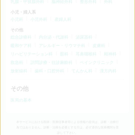
乳腺・甲状腺外科
脳神経外科
整形外科
外科
小児・婦人系
小児科
小児外科
産婦人科
その他
総合診療科
内分泌・代謝科
泌尿器科
暖和ケア科
アレルギー・リウマチ科
皮膚科
リハビリテーション科
眼科
耳鼻咽喉科
精神科
救急科
訪問診療・往診麻酔科
ペインクリニック
放射線科
歯科・口腔外科
てんかん科
漢方内科
その他
医局の基本
本サービスにおける医師・医療従事者等による情報の提供は、診断・治療行
為ではありません。診断・治療を必要とする方は、必ず適切な医療機関を受
診して下さい。