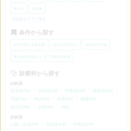
栃木県
群馬県
【全国エリア一覧】
条件から探す
女性医師が多数在籍
院内保育所あり
海外留学可能
学会補助制度あり
関連病院多数
診療科から探す
内科系
循環器内科
消化器内科
呼吸器内科
糖尿病内科
腎臓内科
神経内科
血液内科
腫瘍内科
感染症内科
心療内科
内科
外科系
心臓・血管外科
消化器外科
呼吸器外科