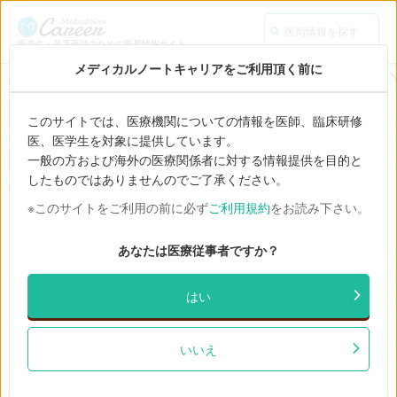
医局情報を探す
医学生・若手医師のための医局情報サイト
メディカルノートキャリアをご利用頂く前に
全国の医局情報から
このサイトでは、医療機関についての情報を医師、臨床研修
あなたにあった医局を探そう。
医、医学生を対象に提供しています。
一般の方および海外の医療関係者に対する情報提供を目的と
業界最大級の医局情報を掲載。
したものではありませんのでご了承ください。
フリーワード、エリア、診療科検索はもちろん。
※このサイトをご利用の前に必ず
ご利用規約
をお読み下さい。
医局の基礎情報などお役立ち情報が満載。
あなたは医療従事者ですか？
キーワードで検索する
はい
いいえ
人気のキーワード：