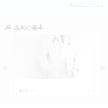
× 検索条件をリセットする
医局の基本
医局とは？
専門
よい