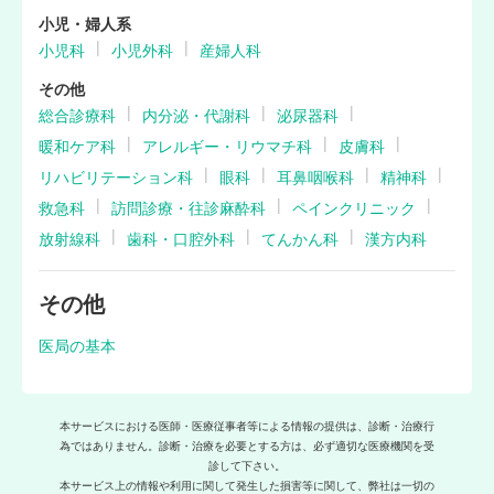
小児・婦人系
小児科
小児外科
産婦人科
その他
総合診療科
内分泌・代謝科
泌尿器科
暖和ケア科
アレルギー・リウマチ科
皮膚科
リハビリテーション科
眼科
耳鼻咽喉科
精神科
救急科
訪問診療・往診麻酔科
ペインクリニック
放射線科
歯科・口腔外科
てんかん科
漢方内科
その他
医局の基本
本サービスにおける医師・医療従事者等による情報の提供は、診断・治療行
為ではありません。診断・治療を必要とする方は、必ず適切な医療機関を受
診して下さい。
本サービス上の情報や利用に関して発生した損害等に関して、弊社は一切の