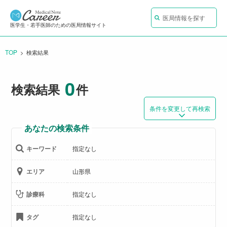
医局情報を探す
医学生・若手医師のための医局情報サイト
TOP
CURRENT:
検索結果
0
検索結果
件
条件を変更して再検索
あなたの検索条件
キーワード
指定なし
エリア
山形県
診療科
指定なし
タグ
指定なし