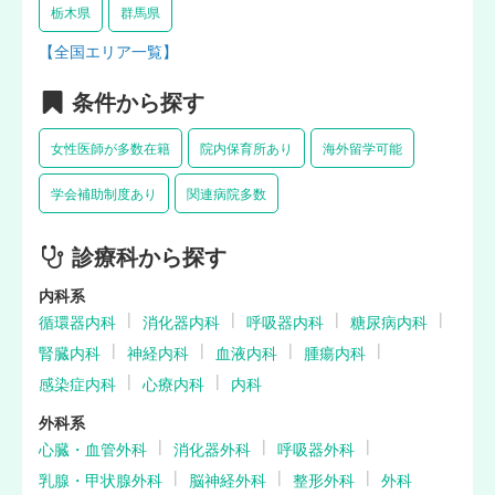
栃木県
群馬県
【全国エリア一覧】
条件から探す
女性医師が多数在籍
院内保育所あり
海外留学可能
学会補助制度あり
関連病院多数
診療科から探す
内科系
循環器内科
消化器内科
呼吸器内科
糖尿病内科
腎臓内科
神経内科
血液内科
腫瘍内科
感染症内科
心療内科
内科
外科系
心臓・血管外科
消化器外科
呼吸器外科
乳腺・甲状腺外科
脳神経外科
整形外科
外科