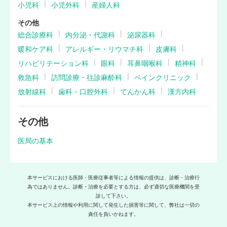
小児科
小児外科
産婦人科
その他
総合診療科
内分泌・代謝科
泌尿器科
暖和ケア科
アレルギー・リウマチ科
皮膚科
リハビリテーション科
眼科
耳鼻咽喉科
精神科
救急科
訪問診療・往診麻酔科
ペインクリニック
放射線科
歯科・口腔外科
てんかん科
漢方内科
その他
医局の基本
本サービスにおける医師・医療従事者等による情報の提供は、診断・治療行
為ではありません。診断・治療を必要とする方は、必ず適切な医療機関を受
診して下さい。
本サービス上の情報や利用に関して発生した損害等に関して、弊社は一切の
責任を負いかねます。