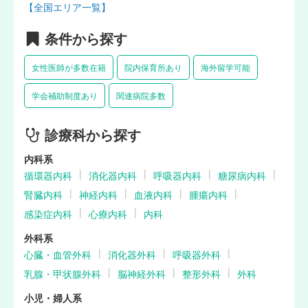
【全国エリア一覧】
条件から探す
女性医師が多数在籍
院内保育所あり
海外留学可能
学会補助制度あり
関連病院多数
診療科から探す
内科系
循環器内科
消化器内科
呼吸器内科
糖尿病内科
腎臓内科
神経内科
血液内科
腫瘍内科
感染症内科
心療内科
内科
外科系
心臓・血管外科
消化器外科
呼吸器外科
乳腺・甲状腺外科
脳神経外科
整形外科
外科
小児・婦人系