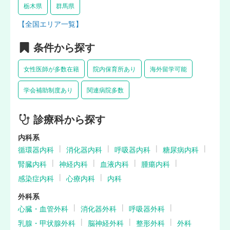
栃木県
群馬県
【全国エリア一覧】
条件から探す
女性医師が多数在籍
院内保育所あり
海外留学可能
学会補助制度あり
関連病院多数
診療科から探す
内科系
循環器内科
消化器内科
呼吸器内科
糖尿病内科
腎臓内科
神経内科
血液内科
腫瘍内科
感染症内科
心療内科
内科
外科系
心臓・血管外科
消化器外科
呼吸器外科
乳腺・甲状腺外科
脳神経外科
整形外科
外科