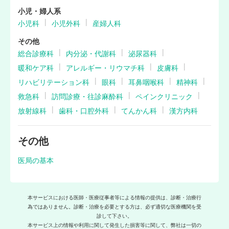
小児・婦人系
小児科
小児外科
産婦人科
その他
総合診療科
内分泌・代謝科
泌尿器科
暖和ケア科
アレルギー・リウマチ科
皮膚科
リハビリテーション科
眼科
耳鼻咽喉科
精神科
救急科
訪問診療・往診麻酔科
ペインクリニック
放射線科
歯科・口腔外科
てんかん科
漢方内科
その他
医局の基本
本サービスにおける医師・医療従事者等による情報の提供は、診断・治療行
為ではありません。診断・治療を必要とする方は、必ず適切な医療機関を受
診して下さい。
本サービス上の情報や利用に関して発生した損害等に関して、弊社は一切の