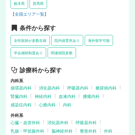
栃木県
群馬県
【全国エリア一覧】
条件から探す
女性医師が多数在籍
院内保育所あり
海外留学可能
学会補助制度あり
関連病院多数
診療科から探す
内科系
循環器内科
消化器内科
呼吸器内科
糖尿病内科
腎臓内科
神経内科
血液内科
腫瘍内科
感染症内科
心療内科
内科
外科系
心臓・血管外科
消化器外科
呼吸器外科
乳腺・甲状腺外科
脳神経外科
整形外科
外科