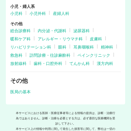
小児・婦人系
小児科
小児外科
産婦人科
その他
総合診療科
内分泌・代謝科
泌尿器科
暖和ケア科
アレルギー・リウマチ科
皮膚科
リハビリテーション科
眼科
耳鼻咽喉科
精神科
救急科
訪問診療・往診麻酔科
ペインクリニック
放射線科
歯科・口腔外科
てんかん科
漢方内科
その他
医局の基本
本サービスにおける医師・医療従事者等による情報の提供は、診断・治療行
為ではありません。診断・治療を必要とする方は、必ず適切な医療機関を受
診して下さい。
本サービス上の情報や利用に関して発生した損害等に関して、弊社は一切の