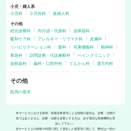
小児・婦人系
小児科
小児外科
産婦人科
その他
総合診療科
内分泌・代謝科
泌尿器科
暖和ケア科
アレルギー・リウマチ科
皮膚科
リハビリテーション科
眼科
耳鼻咽喉科
精神科
救急科
訪問診療・往診麻酔科
ペインクリニック
放射線科
歯科・口腔外科
てんかん科
漢方内科
その他
医局の基本
本サービスにおける医師・医療従事者等による情報の提供は、診断・治療行
為ではありません。診断・治療を必要とする方は、必ず適切な医療機関を受
診して下さい。
本サービス上の情報や利用に関して発生した損害等に関して、弊社は一切の