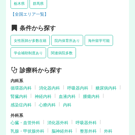
栃木県
群馬県
【全国エリア一覧】
条件から探す
女性医師が多数在籍
院内保育所あり
海外留学可能
学会補助制度あり
関連病院多数
診療科から探す
内科系
循環器内科
消化器内科
呼吸器内科
糖尿病内科
腎臓内科
神経内科
血液内科
腫瘍内科
感染症内科
心療内科
内科
外科系
心臓・血管外科
消化器外科
呼吸器外科
乳腺・甲状腺外科
脳神経外科
整形外科
外科