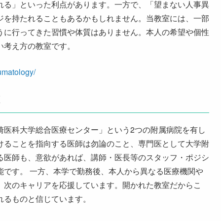
れる」といった利点があります。一方で、「望まない人事異
ジを持たれることもあるかもしれません。当教室には、一部
清会岡山水清会病院
うに行ってきた習慣や体質はありません。本人の希望や個性
い考え方の教室です。
リニック
umatology/
チ科
関連病院を閉じる
崎医科大学総合医療センター」という2つの附属病院を有し
けることを指向する医師は勿論のこと、専門医として大学附
る医師も、意欲があれば、講師・医長等のスタッフ・ポジシ
能です。 一方、本学で勤務後、本人から異なる医療機関や
、次のキャリアを応援しています。開かれた教室だからこ
れるものと信じています。