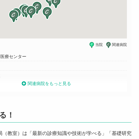
当院
関連病院
合医療センター
院
関連病院をもっと見る
院
院
高梁中央病院
る！
院
局（教室）は「最新の診療知識や技術が学べる」「基礎研究
佐用中央病院