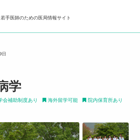
・若手医師のための医局情報サイト
09日
病学
学会補助制度あり
海外留学可能
院内保育所あり