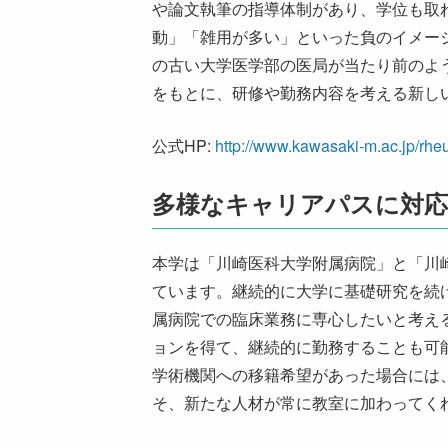
や論文執筆の指導体制があり、学位も取
金田病院
動」「雑用が多い」といった負のイメー
医療法人岡山水
の古い大学医学部の医局が当たり前のよ
金光病院
をもとに、研修や勤務内容を考える新し
岡山博愛会病院
はしもとじんク
公式HP:
http://www.kawasaki-m.ac.jp/rhe
宇田内科リウマ
多様なキャリアパスに対応
津山クリニック
本学は「川崎医科大学附属病院」と「川
ています。継続的に大学に基礎研究を続
属病院での臨床業務に専心したいと考え
ョンを得て、継続的に勤務することも可
学術機関への移籍希望があった場合には
そ、新たな人材が常に教室に加わってく