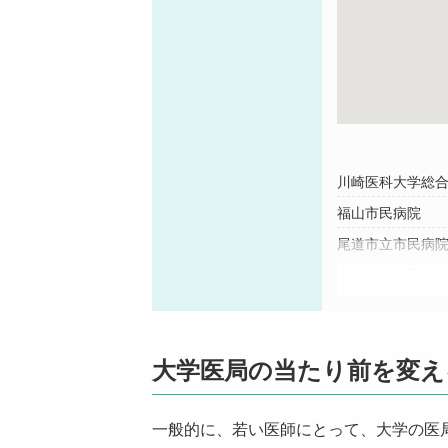
川崎医科大学総
福山市民病院
尾道市立市民病
倉敷市立市民病
日本鋼管福山病
医療法人清梁会
大学医局の当たり前を変え
津山中央記念病
笠岡第一病院
一般的に、若い医師にとって、大学の医
医療法人聖医会