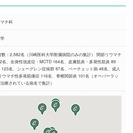
ウマチ科
病学
患者数：2,582名（川崎医科大学附属病院のみの集計） 関節リウマチ
 212名、全身性強皮症・MCTD 164名、皮膚筋炎・多発性筋炎 89
123名、シェーグレン症候群 87名、ベーチェット病 48名、成人
リウマチ性多発筋痛症 116名、脊椎関節炎 101名（オーバーラッ
に治療されている病名で集計）