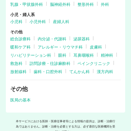
乳腺・甲状腺外科
脳神経外科
整形外科
外科
小児・婦人系
小児科
小児外科
産婦人科
その他
総合診療科
内分泌・代謝科
泌尿器科
暖和ケア科
アレルギー・リウマチ科
皮膚科
リハビリテーション科
眼科
耳鼻咽喉科
精神科
救急科
訪問診療・往診麻酔科
ペインクリニック
放射線科
歯科・口腔外科
てんかん科
漢方内科
その他
医局の基本
本サービスにおける医師・医療従事者等による情報の提供は、診断・治療行
為ではありません。診断・治療を必要とする方は、必ず適切な医療機関を受