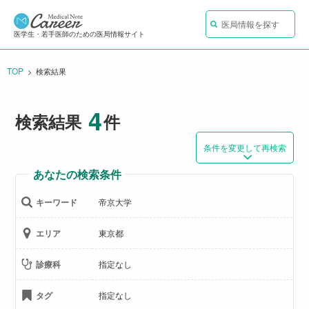
医局情報を探す
医学生・若手医師のための医局情報サイト
TOP
CURRENT:
検索結果
4
検索結果
件
条件を変更して再検索
あなたの検索条件
キーワード
帝京大学
エリア
東京都
診療科
指定なし
タグ
指定なし