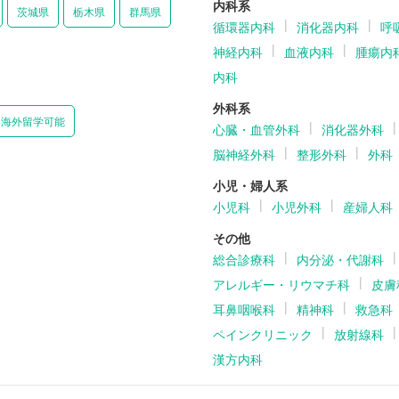
内科系
茨城県
栃木県
群馬県
循環器内科
消化器内科
呼
神経内科
血液内科
腫瘍内
内科
外科系
海外留学可能
心臓・血管外科
消化器外科
脳神経外科
整形外科
外科
小児・婦人系
小児科
小児外科
産婦人科
その他
総合診療科
内分泌・代謝科
アレルギー・リウマチ科
皮膚
耳鼻咽喉科
精神科
救急科
ペインクリニック
放射線科
漢方内科