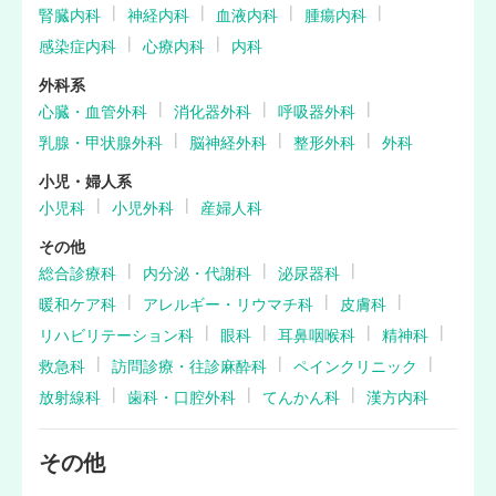
腎臓内科
神経内科
血液内科
腫瘍内科
感染症内科
心療内科
内科
外科系
心臓・血管外科
消化器外科
呼吸器外科
乳腺・甲状腺外科
脳神経外科
整形外科
外科
小児・婦人系
小児科
小児外科
産婦人科
その他
総合診療科
内分泌・代謝科
泌尿器科
暖和ケア科
アレルギー・リウマチ科
皮膚科
リハビリテーション科
眼科
耳鼻咽喉科
精神科
救急科
訪問診療・往診麻酔科
ペインクリニック
放射線科
歯科・口腔外科
てんかん科
漢方内科
その他