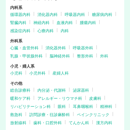
内科系
循環器内科
消化器内科
呼吸器内科
糖尿病内科
腎臓内科
神経内科
血液内科
腫瘍内科
感染症内科
心療内科
内科
外科系
心臓・血管外科
消化器外科
呼吸器外科
乳腺・甲状腺外科
脳神経外科
整形外科
外科
小児・婦人系
小児科
小児外科
産婦人科
その他
総合診療科
内分泌・代謝科
泌尿器科
暖和ケア科
アレルギー・リウマチ科
皮膚科
リハビリテーション科
眼科
耳鼻咽喉科
精神科
救急科
訪問診療・往診麻酔科
ペインクリニック
放射線科
歯科・口腔外科
てんかん科
漢方内科