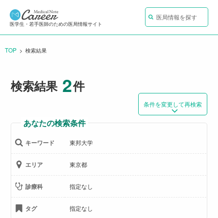
医局情報を探す
医学生・若手医師のための医局情報サイト
TOP
CURRENT:
検索結果
2
検索結果
件
条件を変更して再検索
あなたの検索条件
キーワード
東邦大学
エリア
東京都
診療科
指定なし
タグ
指定なし