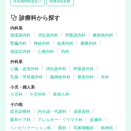
学会補助制度あり
関連病院多数
診療科から探す
内科系
循環器内科
消化器内科
呼吸器内科
糖尿病内科
腎臓内科
神経内科
血液内科
腫瘍内科
感染症内科
心療内科
内科
外科系
心臓・血管外科
消化器外科
呼吸器外科
乳腺・甲状腺外科
脳神経外科
整形外科
外科
小児・婦人系
小児科
小児外科
産婦人科
その他
総合診療科
内分泌・代謝科
泌尿器科
暖和ケア科
アレルギー・リウマチ科
皮膚科
リハビリテーション科
眼科
耳鼻咽喉科
精神科