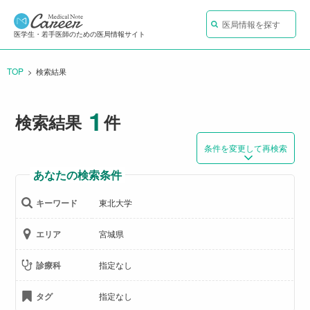
医局情報を探す
医学生・若手医師のための医局情報サイト
TOP
CURRENT:
検索結果
1
検索結果
件
条件を変更して再検索
あなたの検索条件
キーワード
東北大学
エリア
宮城県
診療科
指定なし
タグ
指定なし