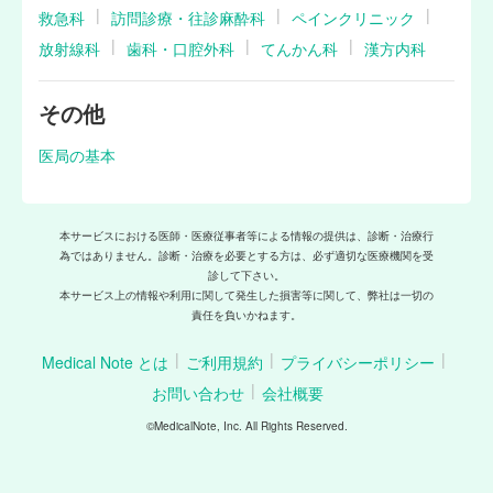
救急科
訪問診療・往診麻酔科
ペインクリニック
放射線科
歯科・口腔外科
てんかん科
漢方内科
その他
医局の基本
本サービスにおける医師・医療従事者等による情報の提供は、診断・治療行
為ではありません。診断・治療を必要とする方は、必ず適切な医療機関を受
診して下さい。
本サービス上の情報や利用に関して発生した損害等に関して、弊社は一切の
責任を負いかねます。
Medical Note とは
ご利用規約
プライバシーポリシー
お問い合わせ
会社概要
©MedicalNote, Inc. All Rights Reserved.