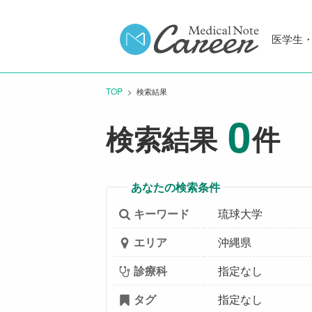
医学生
TOP
CURRENT:
検索結果
0
検索結果
件
あなたの検索条件
キーワード
琉球大学
エリア
沖縄県
診療科
指定なし
タグ
指定なし