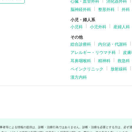
心臓・血管外科
消化器外科
脳神経外科
整形外科
外科
小児・婦人系
小児科
小児外科
産婦人科
その他
総合診療科
内分泌・代謝科
アレルギー・リウマチ科
皮膚
耳鼻咽喉科
精神科
救急科
ペインクリニック
放射線科
漢方内科
事者等による情報の提供は、診断・治療行為ではありません。診断・治療を必要とする方は、必ず