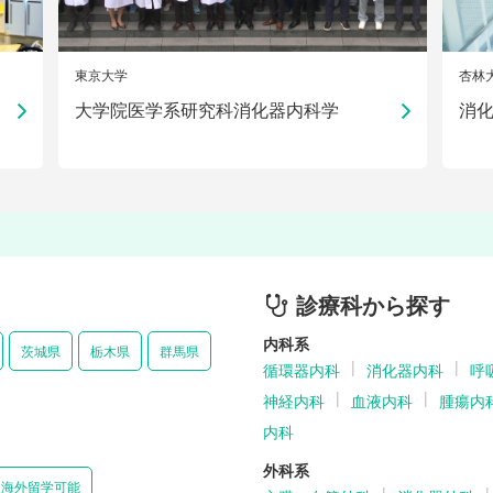
東京大学
杏林
大学院医学系研究科消化器内科学
消
診療科から探す
内科系
茨城県
栃木県
群馬県
循環器内科
消化器内科
呼
神経内科
血液内科
腫瘍内
内科
外科系
海外留学可能