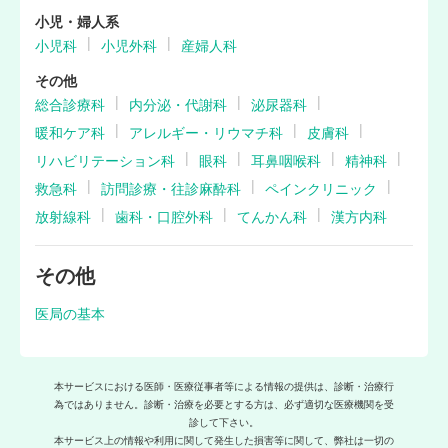
小児・婦人系
小児科
小児外科
産婦人科
その他
総合診療科
内分泌・代謝科
泌尿器科
暖和ケア科
アレルギー・リウマチ科
皮膚科
リハビリテーション科
眼科
耳鼻咽喉科
精神科
救急科
訪問診療・往診麻酔科
ペインクリニック
放射線科
歯科・口腔外科
てんかん科
漢方内科
その他
医局の基本
本サービスにおける医師・医療従事者等による情報の提供は、診断・治療行
為ではありません。診断・治療を必要とする方は、必ず適切な医療機関を受
診して下さい。
本サービス上の情報や利用に関して発生した損害等に関して、弊社は一切の