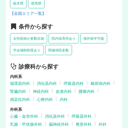
栃木県
群馬県
【全国エリア一覧】
条件から探す
女性医師が多数在籍
院内保育所あり
海外留学可能
学会補助制度あり
関連病院多数
診療科から探す
内科系
循環器内科
消化器内科
呼吸器内科
糖尿病内科
腎臓内科
神経内科
血液内科
腫瘍内科
感染症内科
心療内科
内科
外科系
心臓・血管外科
消化器外科
呼吸器外科
乳腺・甲状腺外科
脳神経外科
整形外科
外科