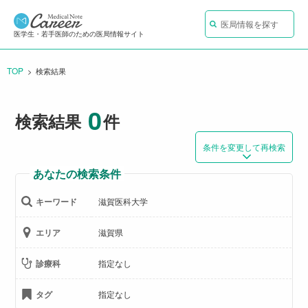
医局情報を探す
医学生・若手医師のための医局情報サイト
TOP
CURRENT:
検索結果
0
検索結果
件
条件を変更して再検索
あなたの検索条件
キーワード
滋賀医科大学
エリア
滋賀県
診療科
指定なし
タグ
指定なし