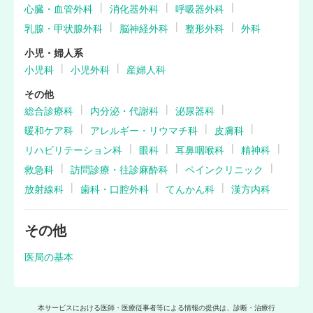
心臓・血管外科
消化器外科
呼吸器外科
乳腺・甲状腺外科
脳神経外科
整形外科
外科
小児・婦人系
小児科
小児外科
産婦人科
その他
総合診療科
内分泌・代謝科
泌尿器科
暖和ケア科
アレルギー・リウマチ科
皮膚科
リハビリテーション科
眼科
耳鼻咽喉科
精神科
救急科
訪問診療・往診麻酔科
ペインクリニック
放射線科
歯科・口腔外科
てんかん科
漢方内科
その他
医局の基本
本サービスにおける医師・医療従事者等による情報の提供は、診断・治療行