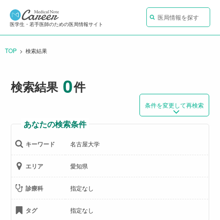
医局情報を探す
医学生・若手医師のための医局情報サイト
TOP
CURRENT:
検索結果
0
検索結果
件
条件を変更して再検索
あなたの検索条件
キーワード
名古屋大学
エリア
愛知県
診療科
指定なし
タグ
指定なし