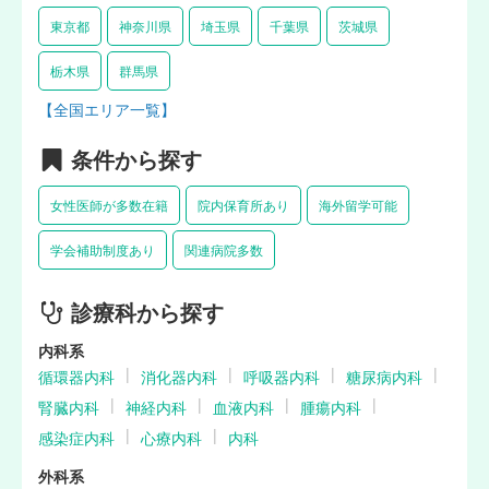
東京都
神奈川県
埼玉県
千葉県
茨城県
栃木県
群馬県
【全国エリア一覧】
条件から探す
女性医師が多数在籍
院内保育所あり
海外留学可能
学会補助制度あり
関連病院多数
診療科から探す
内科系
循環器内科
消化器内科
呼吸器内科
糖尿病内科
腎臓内科
神経内科
血液内科
腫瘍内科
感染症内科
心療内科
内科
外科系