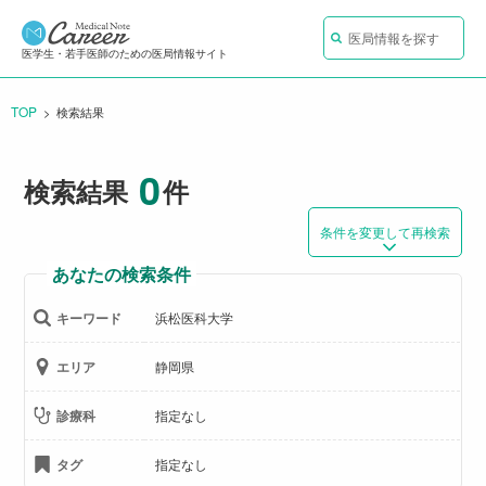
医局情報を探す
医学生・若手医師のための医局情報サイト
TOP
CURRENT:
検索結果
0
検索結果
件
条件を変更して再検索
あなたの検索条件
キーワード
浜松医科大学
エリア
静岡県
診療科
指定なし
タグ
指定なし