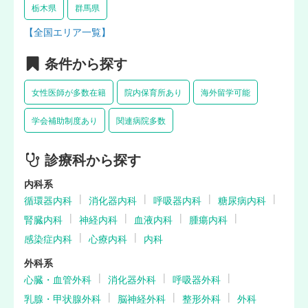
栃木県
群馬県
【全国エリア一覧】
条件から探す
女性医師が多数在籍
院内保育所あり
海外留学可能
学会補助制度あり
関連病院多数
診療科から探す
内科系
循環器内科
消化器内科
呼吸器内科
糖尿病内科
腎臓内科
神経内科
血液内科
腫瘍内科
感染症内科
心療内科
内科
外科系
心臓・血管外科
消化器外科
呼吸器外科
乳腺・甲状腺外科
脳神経外科
整形外科
外科