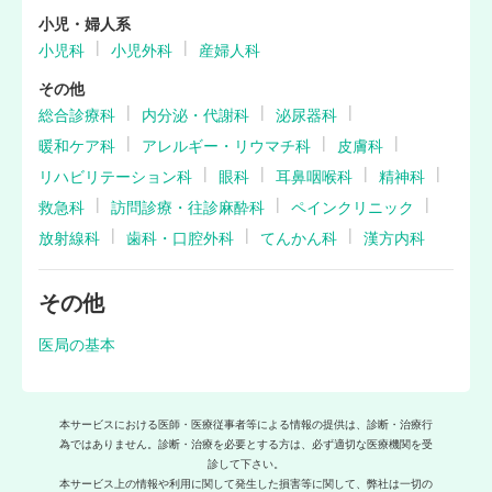
小児・婦人系
小児科
小児外科
産婦人科
その他
総合診療科
内分泌・代謝科
泌尿器科
暖和ケア科
アレルギー・リウマチ科
皮膚科
リハビリテーション科
眼科
耳鼻咽喉科
精神科
救急科
訪問診療・往診麻酔科
ペインクリニック
放射線科
歯科・口腔外科
てんかん科
漢方内科
その他
医局の基本
本サービスにおける医師・医療従事者等による情報の提供は、診断・治療行
為ではありません。診断・治療を必要とする方は、必ず適切な医療機関を受
診して下さい。
本サービス上の情報や利用に関して発生した損害等に関して、弊社は一切の