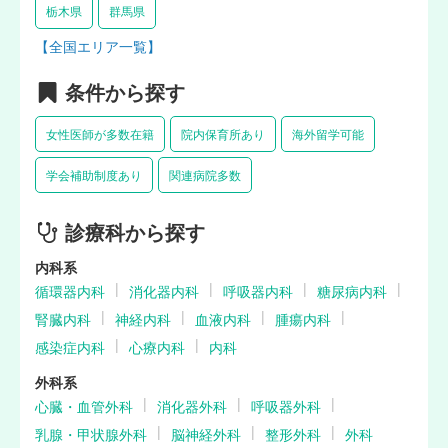
栃木県
群馬県
【全国エリア一覧】
条件から探す
女性医師が多数在籍
院内保育所あり
海外留学可能
学会補助制度あり
関連病院多数
診療科から探す
内科系
循環器内科
消化器内科
呼吸器内科
糖尿病内科
腎臓内科
神経内科
血液内科
腫瘍内科
感染症内科
心療内科
内科
外科系
心臓・血管外科
消化器外科
呼吸器外科
乳腺・甲状腺外科
脳神経外科
整形外科
外科