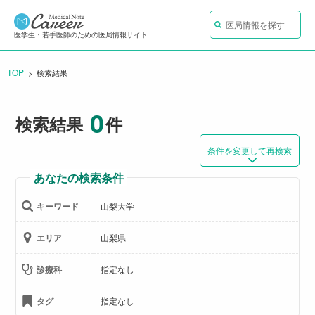
医局情報を探す
医学生・若手医師のための医局情報サイト
TOP
CURRENT:
検索結果
0
検索結果
件
条件を変更して再検索
あなたの検索条件
キーワード
山梨大学
エリア
山梨県
診療科
指定なし
タグ
指定なし