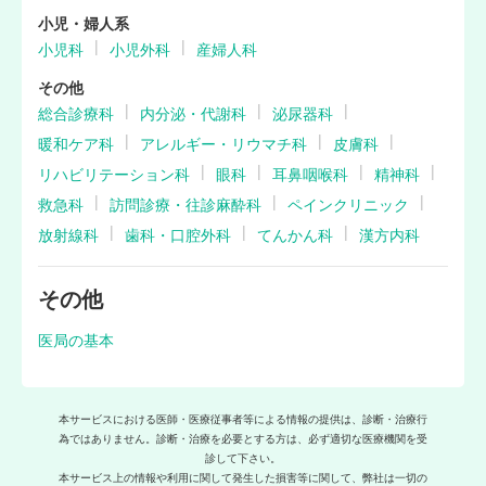
小児・婦人系
小児科
小児外科
産婦人科
その他
総合診療科
内分泌・代謝科
泌尿器科
暖和ケア科
アレルギー・リウマチ科
皮膚科
リハビリテーション科
眼科
耳鼻咽喉科
精神科
救急科
訪問診療・往診麻酔科
ペインクリニック
放射線科
歯科・口腔外科
てんかん科
漢方内科
その他
医局の基本
本サービスにおける医師・医療従事者等による情報の提供は、診断・治療行
為ではありません。診断・治療を必要とする方は、必ず適切な医療機関を受
診して下さい。
本サービス上の情報や利用に関して発生した損害等に関して、弊社は一切の