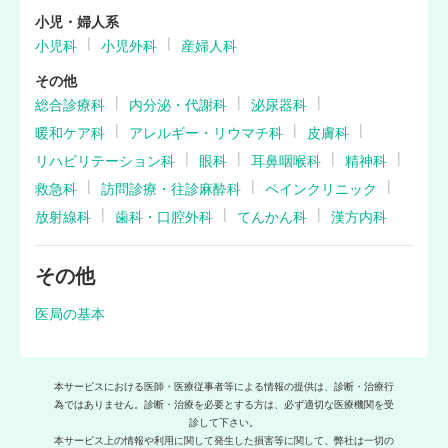
小児・婦人系
小児科
小児外科
産婦人科
その他
総合診療科
内分泌・代謝科
泌尿器科
暖和ケア科
アレルギー・リウマチ科
皮膚科
リハビリテーション科
眼科
耳鼻咽喉科
精神科
救急科
訪問診療・往診麻酔科
ペインクリニック
放射線科
歯科・口腔外科
てんかん科
漢方内科
その他
医局の基本
本サービスにおける医師・医療従事者等による情報の提供は、診断・治療行
為ではありません。診断・治療を必要とする方は、必ず適切な医療機関を受
診して下さい。
本サービス上の情報や利用に関して発生した損害等に関して、弊社は一切の