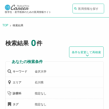
医局情報を探す
医学生・若手医師のための医局情報サイト
TOP
CURRENT:
検索結果
0
検索結果
件
条件を変更して再検索
あなたの検索条件
キーワード
金沢大学
エリア
石川県
診療科
指定なし
タグ
指定なし