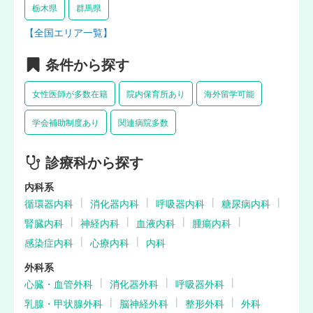
栃木県
群馬県
【全国エリア一覧】
条件から探す
女性医師が多数在籍
院内保育所あり
海外留学可能
学会補助制度あり
関連病院多数
診療科から探す
内科系
循環器内科
消化器内科
呼吸器内科
糖尿病内科
腎臓内科
神経内科
血液内科
腫瘍内科
感染症内科
心療内科
内科
外科系
心臓・血管外科
消化器外科
呼吸器外科
乳腺・甲状腺外科
脳神経外科
整形外科
外科