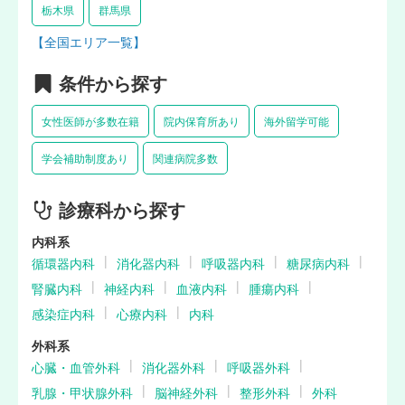
栃木県
群馬県
【全国エリア一覧】
条件から探す
女性医師が多数在籍
院内保育所あり
海外留学可能
学会補助制度あり
関連病院多数
診療科から探す
内科系
循環器内科
消化器内科
呼吸器内科
糖尿病内科
腎臓内科
神経内科
血液内科
腫瘍内科
感染症内科
心療内科
内科
外科系
心臓・血管外科
消化器外科
呼吸器外科
乳腺・甲状腺外科
脳神経外科
整形外科
外科