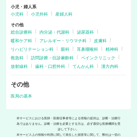
小児・婦人系
小児科
小児外科
産婦人科
その他
総合診療科
内分泌・代謝科
泌尿器科
暖和ケア科
アレルギー・リウマチ科
皮膚科
リハビリテーション科
眼科
耳鼻咽喉科
精神科
救急科
訪問診療・往診麻酔科
ペインクリニック
放射線科
歯科・口腔外科
てんかん科
漢方内科
その他
医局の基本
本サービスにおける医師・医療従事者等による情報の提供は、診断・治療行
為ではありません。診断・治療を必要とする方は、必ず適切な医療機関を受
診して下さい。
本サービス上の情報や利用に関して発生した損害等に関して、弊社は一切の