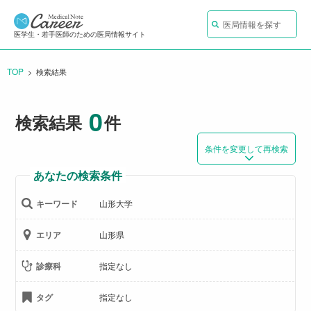
医局情報を探す
医学生・若手医師のための医局情報サイト
TOP
CURRENT:
検索結果
0
検索結果
件
条件を変更して再検索
あなたの検索条件
キーワード
山形大学
エリア
山形県
診療科
指定なし
タグ
指定なし