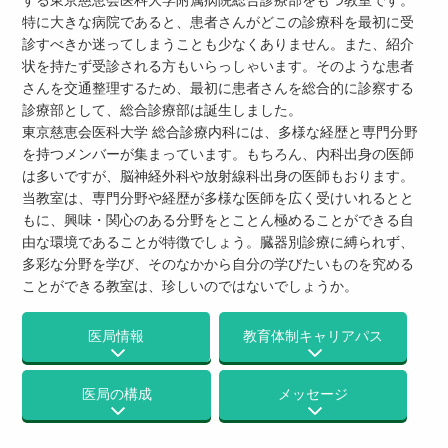
特に大きな病院であると、患者さんがどこの診療科を最初に受
診すべきか迷ってしまうことも少なくありません。また、紹介
状を持たず受診される方もいらっしゃいます。そのような患者
さんを交通整理するため、最初に患者さんを総合的に診察する
診療部として、総合診療部は誕生しました。
東京慈恵会医科大学 総合診療内科には、多様な経歴と専門分野
を持つメンバーが集まっています。もちろん、内科出身の医師
は多いですが、脳神経外科や放射線科出身の医師もおります。
当教室は、専門分野や経歴が多様な医師を広く受けいれるとと
もに、興味・関心のある分野をとことん極めることができる自
由な環境であることが特徴でしょう。臓器別診療に縛られず、
多彩な分野を学び、そのなかから自分の学びたいものを究める
ことができる教室は、珍しいのではないでしょうか。
医局情報
教育体制
キャリアパス
医局の構成
メッセージ