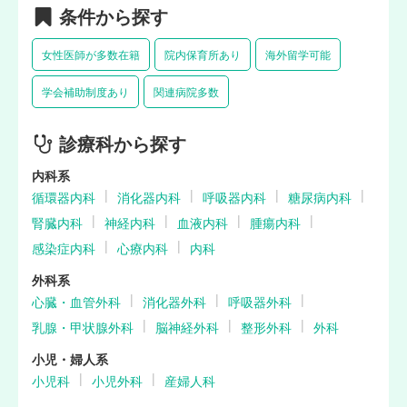
条件から探す
女性医師が多数在籍
院内保育所あり
海外留学可能
学会補助制度あり
関連病院多数
診療科から探す
内科系
循環器内科
消化器内科
呼吸器内科
糖尿病内科
腎臓内科
神経内科
血液内科
腫瘍内科
感染症内科
心療内科
内科
外科系
心臓・血管外科
消化器外科
呼吸器外科
乳腺・甲状腺外科
脳神経外科
整形外科
外科
小児・婦人系
小児科
小児外科
産婦人科