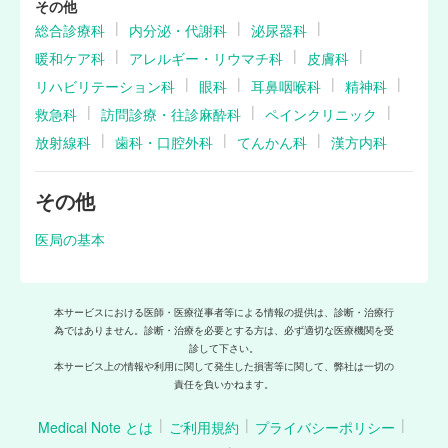
その他
総合診療科
内分泌・代謝科
泌尿器科
暖和ケア科
アレルギー・リウマチ科
皮膚科
リハビリテーション科
眼科
耳鼻咽喉科
精神科
救急科
訪問診療・往診麻酔科
ペインクリニック
放射線科
歯科・口腔外科
てんかん科
漢方内科
その他
医局の基本
本サービスにおける医師・医療従事者等による情報の提供は、診断・治療行
為ではありません。診断・治療を必要とする方は、必ず適切な医療機関を受
診して下さい。
本サービス上の情報や利用に関して発生した損害等に関して、弊社は一切の
責任を負いかねます。
Medical Note とは
ご利用規約
プライバシーポリシー