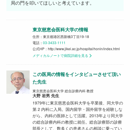
局の門を叩いてほしいと考えています。
東京慈恵会医科大学の情報
住所：東京都港区西新橋3丁目19-18
電話：
03-3433-1111
公式HP：
http://www.jikei.ac.jp/hospital/honin/index.html
メディカルノートで病院詳細を見る
この医局の情報をインタビューさせて頂い
た先生
東京慈恵会医科大学 総合診療内科 教授
大野 岩男 先生
1979年に東京慈恵会医科大学を卒業後、同大学の
第 2 内科に入局。国内留学・国外留学を経験しな
がら、内科の医師として活躍。2013年より同大学
の総合診療内科の教授に就任。総合診療部の診療
部長として、数多くの患者さんの相談に乗ってい