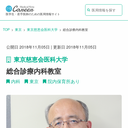
医局情報を探す
医学生・若手医師のための医局情報サイト
TOP
東京
東京慈恵会医科大学
CURRENT:
総合診療内科教室
公開日 2018年11月05日 | 更新日 2018年11月05日
東京慈恵会医科大学
総合診療内科教室
内科
東京
院内保育所あり