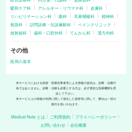
暖和ケア科
アレルギー・リウマチ科
皮膚科
リハビリテーション科
眼科
耳鼻咽喉科
精神科
救急科
訪問診療・往診麻酔科
ペインクリニック
放射線科
歯科・口腔外科
てんかん科
漢方内科
その他
医局の基本
本サービスにおける医師・医療従事者等による情報の提供は、診断・治療行
為ではありません。診断・治療を必要とする方は、必ず適切な医療機関を受
診して下さい。
本サービス上の情報や利用に関して発生した損害等に関して、弊社は一切の
責任を負いかねます。
Medical Note とは
ご利用規約
プライバシーポリシー
お問い合わせ
会社概要