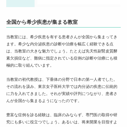
キッコーマン総合病院
社会福祉法人聖母会聖母病院
全国から希少疾患が集まる教室
公立学校共済組合関東中央病院
関連病院を閉じる
当教室には、希少疾患を有する患者さんが全国から集まってき
ます。希少な内分泌疾患の診断や治療を幅広く経験できる点
は、当教室の大きな魅力でしょう。たとえば先天性副腎皮質酵
素欠損症など、難病に指定されている症例の診断や治療にも積
極的に取り組んでいます。
当教室の初代教授は、下垂体の分野で日本の第一人者でした。
その流れを汲み、東京女子医科大学では内分泌の疾患に伝統的
に力を入れてきました。それが実績や評判につながり、患者さ
んが全国から集まるようになったのです。
豊富な症例を診る経験は、臨床のみならず、専門医の取得や研
究にも多いに役立つでしょう。あるいは、将来開業を目指すよ