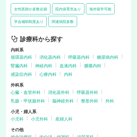
女性医師が多数在籍
院内保育所あり
海外留学可能
学会補助制度あり
関連病院多数
診療科から探す
内科系
循環器内科
消化器内科
呼吸器内科
糖尿病内科
腎臓内科
神経内科
血液内科
腫瘍内科
感染症内科
心療内科
内科
外科系
心臓・血管外科
消化器外科
呼吸器外科
乳腺・甲状腺外科
脳神経外科
整形外科
外科
小児・婦人系
小児科
小児外科
産婦人科
その他
総合診療科
内分泌・代謝科
泌尿器科