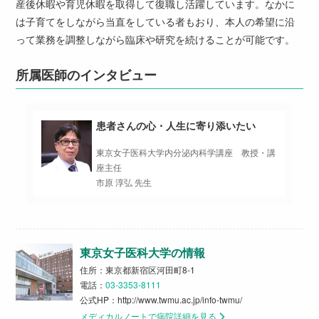
産後休暇や育児休暇を取得して復職し活躍しています。なかに
は子育てをしながら当直をしている者もおり、本人の希望に沿
って業務を調整しながら臨床や研究を続けることが可能です。
所属医師のインタビュー
患者さんの心・人生に寄り添いたい
東京女子医科大学内分泌内科学講座 教授・講
座主任
市原 淳弘 先生
東京女子医科大学の情報
住所：東京都新宿区河田町8-1
電話：
03-3353-8111
公式HP：
http://www.twmu.ac.jp/info-twmu/
メディカルノートで病院詳細を見る