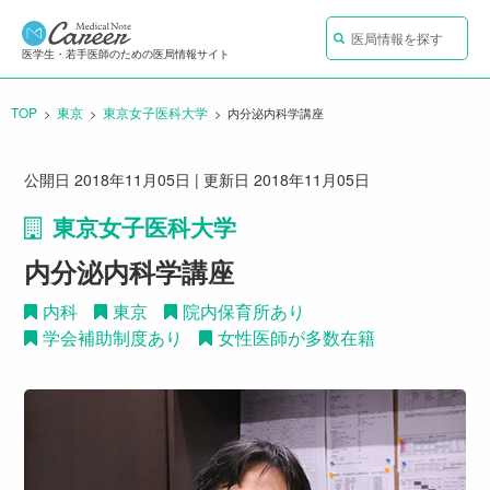
医局情報を探す
医学生・若手医師のための医局情報サイト
TOP
東京
東京女子医科大学
CURRENT:
内分泌内科学講座
公開日 2018年11月05日 | 更新日 2018年11月05日
東京女子医科大学
内分泌内科学講座
内科
東京
院内保育所あり
学会補助制度あり
女性医師が多数在籍