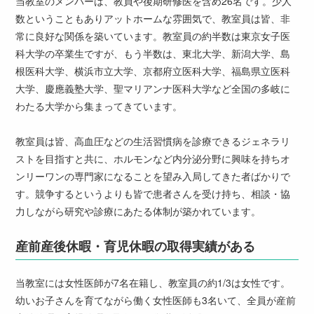
当教室のメンバーは、教員や後期研修医を含め26名です。少人
数ということもありアットホームな雰囲気で、教室員は皆、非
常に良好な関係を築いています。教室員の約半数は東京女子医
科大学の卒業生ですが、もう半数は、東北大学、新潟大学、島
根医科大学、横浜市立大学、京都府立医科大学、福島県立医科
大学、慶應義塾大学、聖マリアンナ医科大学など全国の多岐に
わたる大学から集まってきています。
教室員は皆、高血圧などの生活習慣病を診療できるジェネラリ
ストを目指すと共に、ホルモンなど内分泌分野に興味を持ちオ
ンリーワンの専門家になることを望み入局してきた者ばかりで
す。競争するというよりも皆で患者さんを受け持ち、相談・協
力しながら研究や診療にあたる体制が築かれています。
産前産後休暇・育児休暇の取得実績がある
当教室には女性医師が7名在籍し、教室員の約1/3は女性です。
幼いお子さんを育てながら働く女性医師も3名いて、全員が産前